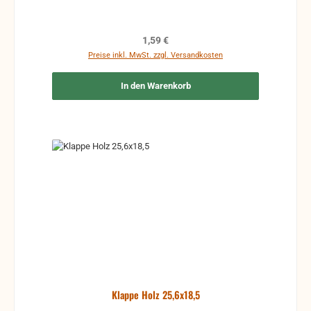
Regulärer Preis:
1,59 €
Preise inkl. MwSt. zzgl. Versandkosten
In den Warenkorb
Klappe Holz 25,6x18,5