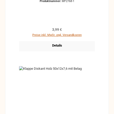
Produktnummer:
MF2768-1
Regulärer Preis:
3,99 €
Preise inkl. MwSt. zzgl. Versandkosten
Details