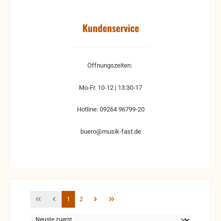
Kundenservice
Öffnungszeiten:
Mo-Fr. 10-12 | 13:30-17
Hotline: 09264 96799-20
buero@musik-fast.de
Seite
Seite
1
2