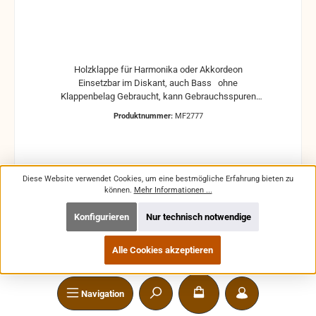
Holzklappe für Harmonika oder Akkordeon
Einsetzbar im Diskant, auch Bass ohne
Klappenbelag Gebraucht, kann Gebrauchsspuren
und Reste von Kleber und Belag haben, auch die
Produktnummer:
MF2777
Maße könne leicht abweichen
Diese Website verwendet Cookies, um eine bestmögliche Erfahrung bieten zu
können.
Mehr Informationen ...
Regulärer Preis:
1,69 €
Preise inkl. MwSt. zzgl. Versandkosten
Konfigurieren
Nur technisch notwendige
In den Warenkorb
Alle Cookies akzeptieren
Navigation