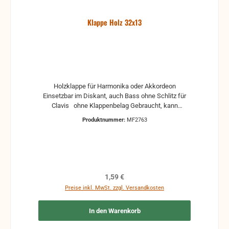
Klappe Holz 32x13
Holzklappe für Harmonika oder Akkordeon
Einsetzbar im Diskant, auch Bass ohne Schlitz für
Clavis ohne Klappenbelag Gebraucht, kann
Gebrauchsspuren und Reste von Kleber und Belag
Produktnummer:
MF2763
haben, auch die Maße könne leicht abweichen
Regulärer Preis:
1,59 €
Preise inkl. MwSt. zzgl. Versandkosten
In den Warenkorb