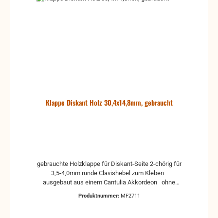
Klappe Diskant Holz 30,4x14,8mm, gebraucht
gebrauchte Holzklappe für Diskant-Seite 2-chörig für
3,5-4,0mm runde Clavishebel zum Kleben
ausgebaut aus einem Cantulia Akkordeon ohne
Klappenbelag, Reste von alte Beläge können noch
Produktnummer:
MF2711
drauf sein, deshalb sollte die Klappe erst gereinigt
werden. Das ist aber recht einfach. Man nimmt