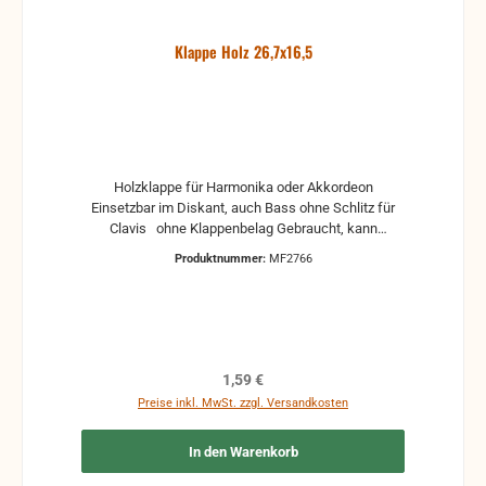
Klappe Holz 26,7x16,5
Holzklappe für Harmonika oder Akkordeon
Einsetzbar im Diskant, auch Bass ohne Schlitz für
Clavis ohne Klappenbelag Gebraucht, kann
Gebrauchsspuren und Reste von Kleber und Belag
Produktnummer:
MF2766
haben, auch die Maße könne leicht abweichen
Regulärer Preis:
1,59 €
Preise inkl. MwSt. zzgl. Versandkosten
In den Warenkorb