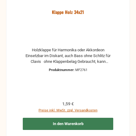
Klappe Holz 34x21
Holzklappe für Harmonika oder Akkordeon
Einsetzbar im Diskant, auch Bass ohne Schlitz für
Clavis ohne Klappenbelag Gebraucht, kann
Gebrauchsspuren und Reste von Kleber und Belag
Produktnummer:
MF2761
haben, auch die Maße könne leicht abweichen
Regulärer Preis:
1,59 €
Preise inkl. MwSt. zzgl. Versandkosten
In den Warenkorb