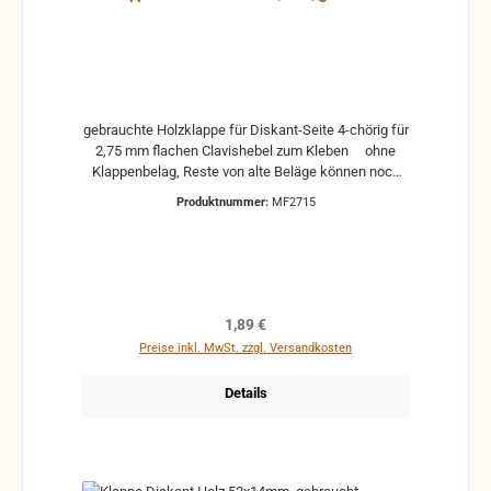
gebrauchte Holzklappe für Diskant-Seite 4-chörig für
2,75 mm flachen Clavishebel zum Kleben ohne
Klappenbelag, Reste von alte Beläge können noch
drauf sein, deshalb sollte die Klappe erst gereinigt
Produktnummer:
MF2715
werden. Das ist aber recht einfach. Man nimmt
einfach eine plane und glatte Oberfläche, auf die ein
mittelgrobes Schleifpapier gelegt oder auch geklebt
wird. Darauf einfach die Klappe abschleifen, bis die
letzte Reste des alten Belages entfernt sind. Danach
lässt sich der neue Belag bestens aufkleben.
Regulärer Preis:
1,89 €
Preise inkl. MwSt. zzgl. Versandkosten
Details