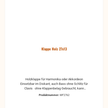
Klappe Holz 27x13
Holzklappe für Harmonika oder Akkordeon
Einsetzbar im Diskant, auch Bass ohne Schlitz für
Clavis ohne Klappenbelag Gebraucht, kann
Gebrauchsspuren und Reste von Kleber und Belag
Produktnummer:
MF2762
haben, auch die Maße könne leicht abweichen