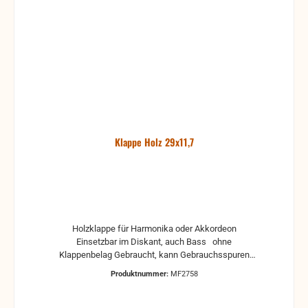
Klappe Holz 29x11,7
Holzklappe für Harmonika oder Akkordeon
Einsetzbar im Diskant, auch Bass ohne
Klappenbelag Gebraucht, kann Gebrauchsspuren
und Reste von Kleber und Belag haben, auch die
Produktnummer:
MF2758
Maße könne leicht abweichen