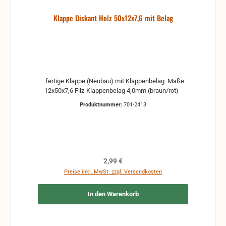
Klappe Diskant Holz 50x12x7,6 mit Belag
fertige Klappe (Neubau) mit Klappenbelag Maße
12x50x7,6 Filz-Klappenbelag 4,0mm (braun/rot)
Produktnummer:
701-2413
Regulärer Preis:
2,99 €
Preise inkl. MwSt. zzgl. Versandkosten
In den Warenkorb