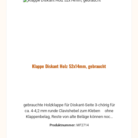
Klappe Diskant Holz 52x14mm, gebraucht
gebrauchte Holzklappe für Diskant-Seite 3-chörig für
ca. 4-4,2 mm runde Clavishebel zum Kleben ohne
Klappenbelag, Reste von alte Beläge können noch
drauf sein, deshalb sollte die Klappe erst gereinigt
Produktnummer:
MF2714
werden. Das ist aber recht einfach. Man nimmt
einfach eine plane und glatte Oberfläche, auf die ein