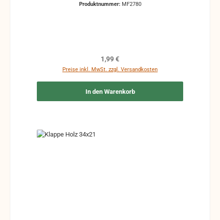
Produktnummer:
MF2780
Maße könne leicht abweichen
Regulärer Preis:
1,99 €
Preise inkl. MwSt. zzgl. Versandkosten
In den Warenkorb