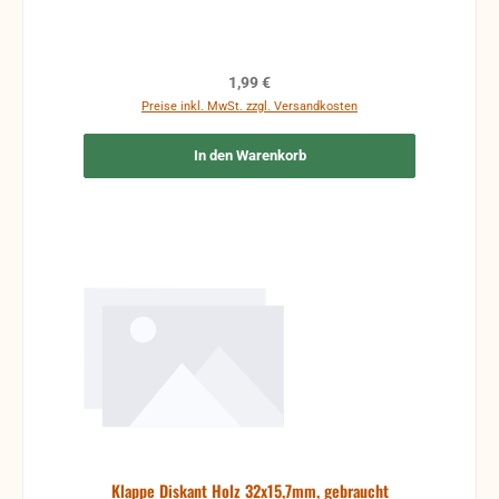
Regulärer Preis:
1,99 €
Preise inkl. MwSt. zzgl. Versandkosten
In den Warenkorb
Klappe Diskant Holz 32x15,7mm, gebraucht