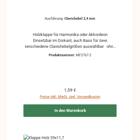
Ausführung:
Clavishebel 2,4 mm
Holzklappe für Harmonika oder Akkordeon
Einsetzbar im Diskant, auch Bass für zwei
verschiedene Clavishebelgrößen auswählbar ohne
Klappenbelag Gebraucht, kann Gebrauchsspuren
Produktnummer:
MF2767-2
und Reste von Kleber und Belag haben, auch die
Maße könne leicht abweichen
Regulärer Preis:
1,59 €
Preise inkl. MwSt. zzgl. Versandkosten
In den Warenkorb