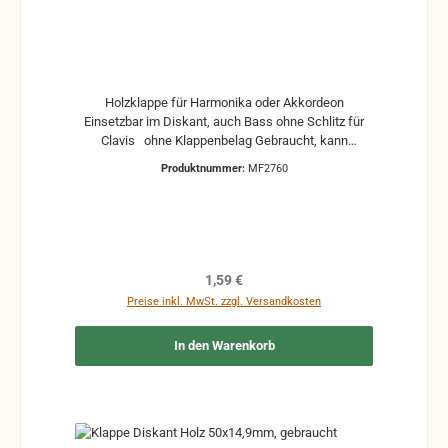
Holzklappe für Harmonika oder Akkordeon
Einsetzbar im Diskant, auch Bass ohne Schlitz für
Clavis ohne Klappenbelag Gebraucht, kann
Gebrauchsspuren und Reste von Kleber und Belag
Produktnummer:
MF2760
haben, auch die Maße könne leicht abweichen
Regulärer Preis:
1,59 €
Preise inkl. MwSt. zzgl. Versandkosten
In den Warenkorb