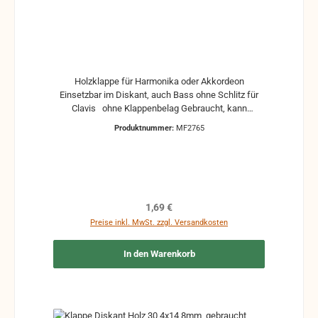
Holzklappe für Harmonika oder Akkordeon
Einsetzbar im Diskant, auch Bass ohne Schlitz für
Clavis ohne Klappenbelag Gebraucht, kann
Gebrauchsspuren und Reste von Kleber und Belag
Produktnummer:
MF2765
haben, auch die Maße könne leicht abweichen
Regulärer Preis:
1,69 €
Preise inkl. MwSt. zzgl. Versandkosten
In den Warenkorb