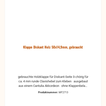
Klappe Diskant Holz 50x14,9mm, gebraucht
gebrauchte Holzklappe für Diskant-Seite 3-chörig für
ca. 4 mm runde Clavishebel zum Kleben ausgebaut
aus einem Cantulia Akkordeon ohne Klappenbelag,
Reste von alte Beläge können noch drauf sein,
Produktnummer:
MF2713
deshalb sollte die Klappe erst gereinigt werden. Das
ist aber recht einfach. Man nimmt einfach eine plane
und glatte Oberfläche, auf die ein mittelgrobes