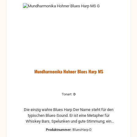
Mundharmonika Hohner Blues Harp MS
Tonart:
D
Die einzig wahre Blues Harp Der Name steht für den
typischen Blues-Sound. Er ist eine Metapher für
Whiskey Bars, Spelunken und gute Stimmung; ein
Synonym für die weite Prärie, endlose Felder und die
Produktnummer:
BluesHarp-D
Wanderschaft: die Blues Harp®. Über 50 Jahre war