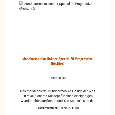
Mundharmonika Hohner Special 20 Progressive
(Richter)
Tonart:
H (B)
Das meistkopierte Mundharmonika-Design der Welt
Ein revolutionäres Konzept für einen einzigartigen,
wunderschön sanften Sound: Die Special 20 ist die
weltweit erste diatonische Mundharmonika mit in
Produktnummer:
Special20-H (B)
den Kanzellenkörper eingelassenen Stimmplatten.