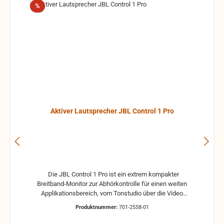
Rabatt
%
Aktiver Lautsprecher JBL Control 1 Pro
Die JBL Control 1 Pro ist ein extrem kompakter
Breitband-Monitor zur Abhörkontrolle für einen weiten
Applikationsbereich, vom Tonstudio über die Video
Postproduction bis zum Ü-Wagen und Rundfunkstudio.
Produktnummer:
701-2558-01
Für Beschallungs- und Rufanlagen in Restaurants, Hotels
und im audiovisuellen Bereich ist die JBL Control 1 Pro