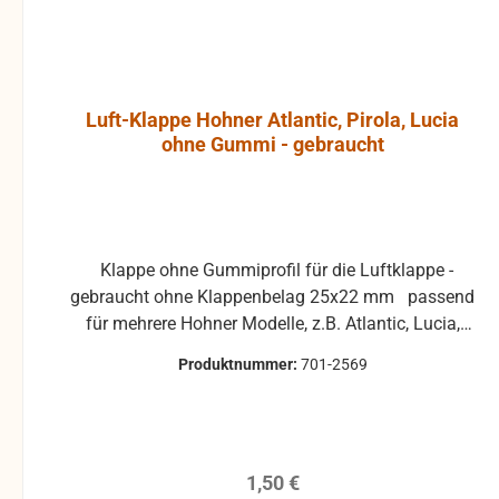
Luft-Klappe Hohner Atlantic, Pirola, Lucia
ohne Gummi - gebraucht
Klappe ohne Gummiprofil für die Luftklappe -
gebraucht ohne Klappenbelag 25x22 mm passend
für mehrere Hohner Modelle, z.B. Atlantic, Lucia,
Pirola, ... gebrauchte Teile können optische
Produktnummer:
701-2569
Beschädigungen haben, leichte Verformungen,
Dellen oder Kratzer und sind kein
Reklamationsgrund Alle Teile sind auf Funktion
geprüft. Bitte bei Unklarheiten vorher Absprechen
Regulärer Preis:
1,50 €
um Rücksendungen zu vermeiden. Rücksendungen