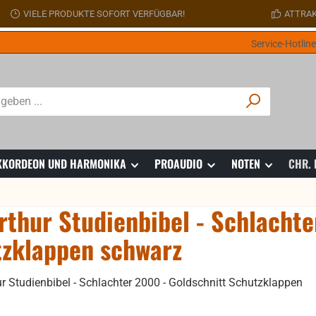
VIELE PRODUKTE SOFORT VERFÜGBAR!
ATTRAK
Service-Hotlin
 AKKORDEON UND HARMONIKA
PROAUDIO
NOTEN
CHR.
thur Studienbibel - Schlachte
zklappen schwarz
ie überspringen