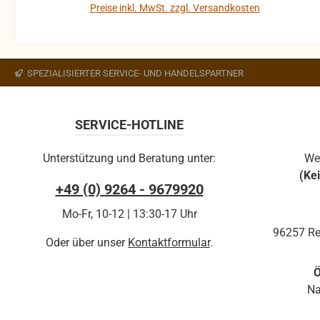
gehen auf Kosten des Käufers. bei defekten Artikel
Preise inkl. MwSt. zzgl. Versandkosten
kann die Funktion nicht mehr gewährleistet werden
In den Warenkorb
und die Produkte sind vom Umtausch
ausgeschlossen.
SPEZIALISIERTER SERVICE- UND HANDELSPARTNER
SERVICE-HOTLINE
Unterstützung und Beratung unter:
We
(Ke
+49 (0) 9264 - 9679920
Mo-Fr, 10-12 | 13:30-17 Uhr
96257 Re
Oder über unser
Kontaktformular
.
Ö
Na