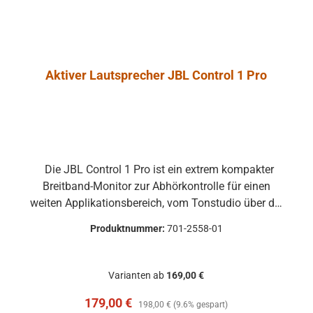
Aktiver Lautsprecher JBL Control 1 Pro
Die JBL Control 1 Pro ist ein extrem kompakter
Breitband-Monitor zur Abhörkontrolle für einen
weiten Applikationsbereich, vom Tonstudio über die
Video Postproduction bis zum Ü-Wagen und
Produktnummer:
701-2558-01
Rundfunkstudio. Für Beschallungs- und
Rufanlagen in Restaurants, Hotels und im
audiovisuellen Bereich ist die JBL Control 1 Pro
Varianten ab
169,00 €
ebenfalls die ideale Lösung. Der Hoch- und
Verkaufspreis:
Regulärer Preis:
179,00 €
Tieftontreiber ist bei der JBL Control 1 mit einer
198,00 €
(9.6% gespart)