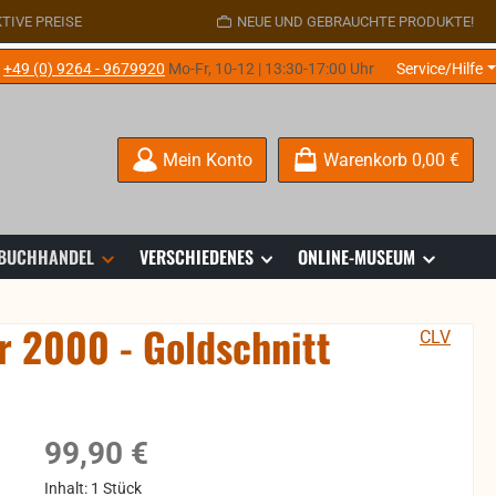
TIVE PREISE
NEUE UND GEBRAUCHTE PRODUKTE!
e
+49 (0) 9264 - 9679920
Mo-Fr, 10-12 | 13:30-17:00 Uhr
Service/Hilfe
Mein Konto
Warenkorb
0,00 €
 BUCHHANDEL
VERSCHIEDENES
ONLINE-MUSEUM
r 2000 - Goldschnitt
CLV
Regulärer Preis:
99,90 €
Inhalt:
1 Stück