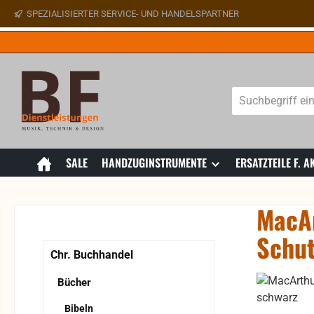
SPEZIALISIERTER SERVICE- UND HANDELSPARTNER
 Hauptinhalt springen
Zur Suche springen
Zur Hauptnavigation springen
SALE
HANDZUGINSTRUMENTE
ERSATZTEILE F.
MacAr
Schut
Chr. Buchhandel
Bildergaler
Bücher
Bibeln