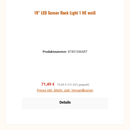
19" LED Sensor Rack Light 1 HE weiß
Produktnummer:
87451SMART
Verkaufspreis:
Regulärer Preis:
71,49 €
79,66 €
(10.26% gespart)
Preise inkl. MwSt. zzgl. Versandkosten
Details