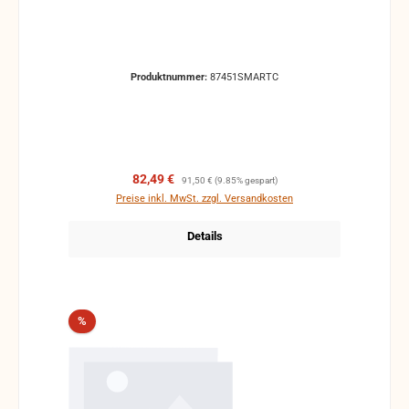
Produktnummer:
87451SMARTC
Verkaufspreis:
Regulärer Preis:
82,49 €
91,50 €
(9.85% gespart)
Preise inkl. MwSt. zzgl. Versandkosten
Details
Rabatt
%