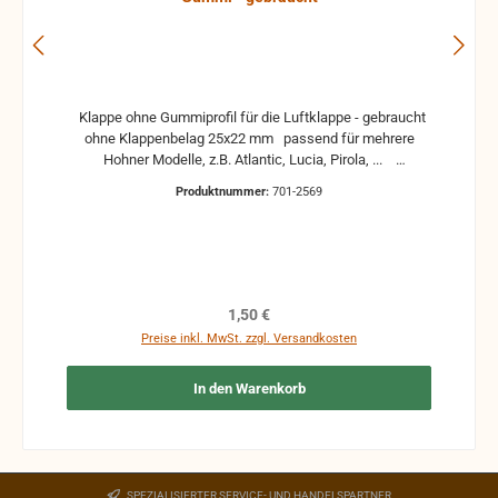
Klappe ohne Gummiprofil für die Luftklappe - gebraucht
ohne Klappenbelag 25x22 mm passend für mehrere
Hohner Modelle, z.B. Atlantic, Lucia, Pirola, ...
gebrauchte Teile können optische Beschädigungen
Produktnummer:
701-2569
haben, leichte Verformungen, Dellen oder Kratzer und sind
kein Reklamationsgrund Alle Teile sind auf Funktion
geprüft. Bitte bei Unklarheiten vorher Absprechen um
Rücksendungen zu vermeiden. Rücksendungen gehen auf
Kosten des Käufers. bei defekten Artikel kann die
Funktion nicht mehr gewährleistet werden und die
Regulärer Preis:
1,50 €
Produkte sind vom Umtausch ausgeschlossen.
Preise inkl. MwSt. zzgl. Versandkosten
In den Warenkorb
SPEZIALISIERTER SERVICE- UND HANDELSPARTNER