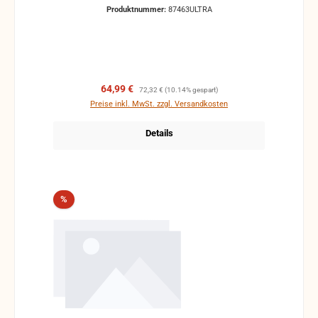
Produktnummer:
87463ULTRA
Verkaufspreis:
Regulärer Preis:
64,99 €
72,32 €
(10.14% gespart)
Preise inkl. MwSt. zzgl. Versandkosten
Details
Rabatt
%