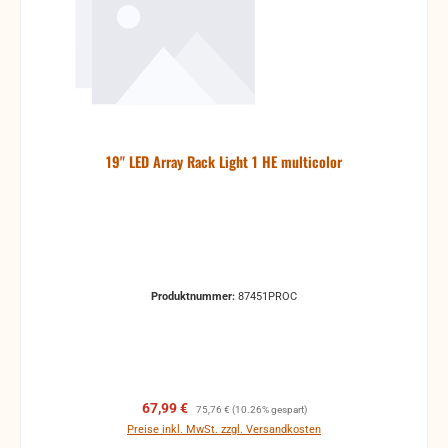
19" LED Array Rack Light 1 HE multicolor
Produktnummer:
87451PROC
Verkaufspreis:
Regulärer Preis:
67,99 €
75,76 €
(10.26% gespart)
Preise inkl. MwSt. zzgl. Versandkosten