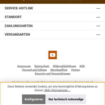
SERVICE-HOTLINE
STANDORT
ZAHLUNGSARTEN
VERSANDARTEN
YouTube
Impressum
Datenschutz
Widerrufsbelehrung
AGB
Versand und Zahlung
Abverkaufliste
Partner
Konzerte und Veranstaltungen
Alle Preise inkl. gesetzl. Mehrwertsteuer zzgl.
Versandkosten
und ggf.
Nachnahmegebühren, wenn nicht anders angegeben.
Diese Website verwendet Cookies, um eine bestmögliche Erfahrung bieten zu
© 2026 BF - Dienstleistungen - Alle Rechte vorbehalten. Theme by
ThemeWare®
können.
Mehr Informationen ...
Konfigurieren
Nur technisch notwendige