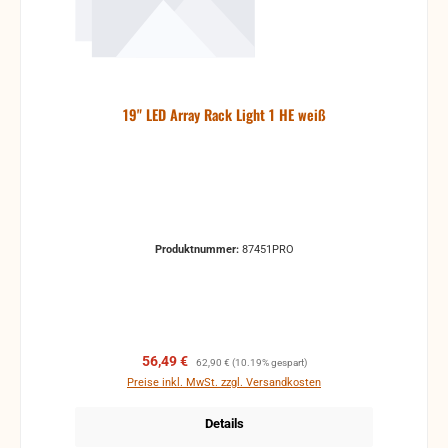
19" LED Array Rack Light 1 HE weiß
Produktnummer:
87451PRO
Verkaufspreis:
Regulärer Preis:
56,49 €
62,90 €
(10.19% gespart)
Preise inkl. MwSt. zzgl. Versandkosten
Details