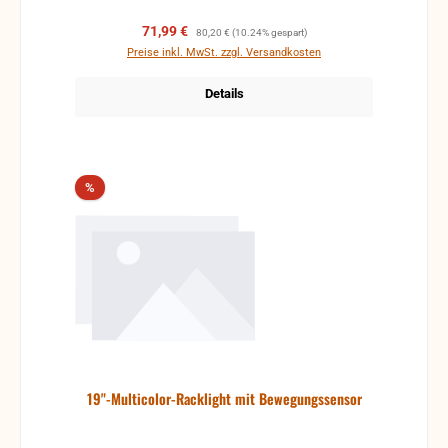
Verkaufspreis:
Regulärer Preis:
71,99 €
80,20 €
(10.24% gespart)
Preise inkl. MwSt. zzgl. Versandkosten
Details
Rabatt
%
19"-Multicolor-Racklight mit Bewegungssensor