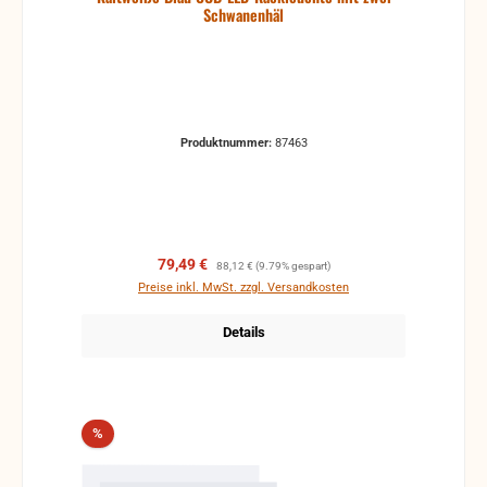
Schwanenhäl
Produktnummer:
87463
Verkaufspreis:
Regulärer Preis:
79,49 €
88,12 €
(9.79% gespart)
Preise inkl. MwSt. zzgl. Versandkosten
Details
Rabatt
%