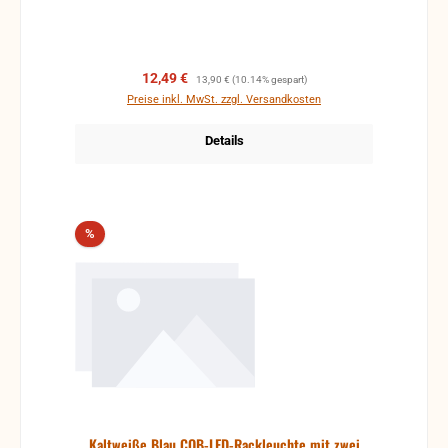
Verkaufspreis:
Regulärer Preis:
12,49 €
13,90 €
(10.14% gespart)
Preise inkl. MwSt. zzgl. Versandkosten
Details
Rabatt
%
Kaltweiße Blau COB-LED-Rackleuchte mit zwei