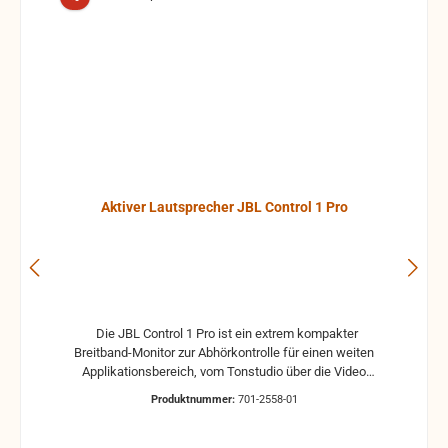
Aktiver Lautsprecher JBL Control 1 Pro
Die JBL Control 1 Pro ist ein extrem kompakter
Breitband-Monitor zur Abhörkontrolle für einen weiten
Applikationsbereich, vom Tonstudio über die Video
Postproduction bis zum Ü-Wagen und Rundfunkstudio.
Produktnummer:
701-2558-01
Für Beschallungs- und Rufanlagen in Restaurants, Hotels
und im audiovisuellen Bereich ist die JBL Control 1 Pro
ebenfalls die ideale Lösung. Der Hoch- und Tieftontreiber