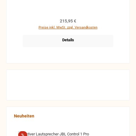
Regulärer Preis:
215,95 €
Preise inkl. MwSt. zzgl. Versandkosten
Details
Produktgalerie überspringen
Neuheiten
Rabatt
%