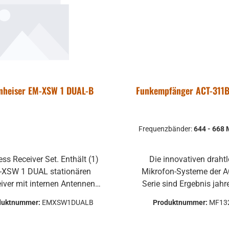
nheiser EM-XSW 1 DUAL-B
Funkempfänger ACT-311B
Frequenzbänder:
644 - 668 
ess Receiver Set. Enthält (1)
Die innovativen draht
-XSW 1 DUAL stationären
Mikrofon-Systeme der 
iver mit internen Antennen
Serie sind Ergebnis jahr
 (1) NT 12-5 CW-Netzteil,
und umfangreicher Erfah
duktnummer:
EMXSW1DUALB
Produktnummer:
MF13
enzbereich: B (614-638 MHz)
Konstruktion und Fertig
Mikrofon- und Funksyste