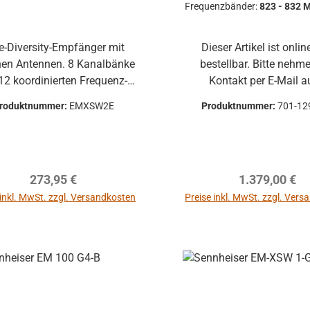
Frequenzbänder:
823 - 832 
e-Diversity-Empfänger mit
Dieser Artikel ist online nicht
nen Antennen. 8 Kanalbänke
bestellbar. Bitte nehm
12 koordinierten Frequenz-
Kontakt per E-Mail a
Voreinstellungen und
Produktbeschreibung Die ACT 500
roduktnummer:
EMXSW2E
Produktnummer:
701-12
andeinstellung von 960
Serie ist robust und kann 
enzen. Halterung wird nicht
und professionell in einer
eliefert, Frequenzbereich: E
von Anwendungen eing
821-832, 863-865 MHz)
werden. Die Empfänger
Regulärer Preis:
Regulärer Pre
273,95 €
1.379,00 €
in einem robusten Metal
mit eternem Netzteil u
 inkl. MwSt. zzgl. Versandkosten
Preise inkl. MwSt. zzgl. Ver
einzigartige zweifarbi
Display bietet einen br
Betrachtungswinkel au
kontrastreiche und krista
Anzeige aller Parameter
eine nochmals verbesse