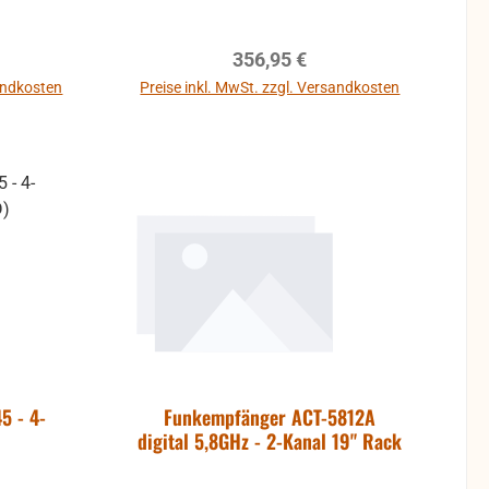
versity-
n einem
eis:
Regulärer Preis:
356,95 €
e. Die
n LCD-
sandkosten
Preise inkl. MwSt. zzgl. Versandkosten
mehr
nd einen
Dank der
ologie
teme mit
ilität
pfänger.
iniert
aften,
dienung
ität zu
is.
5 - 4-
Funkempfänger ACT-5812A
digital 5,8GHz - 2-Kanal 19" Rack