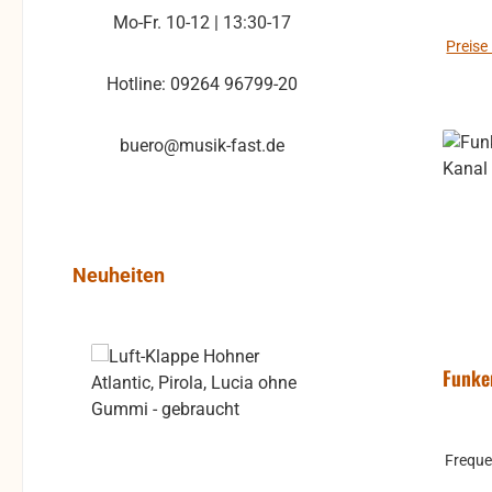
ein
Mo-Fr. 10-12 | 13:30-17
intu
Preise
Hotline: 09264 96799-20
Synch
und
buero@musik-fast.de
Schn
bis 
kompa
Band
Produktgalerie überspringen
Neuheiten
Freq
UHF-
100
Rabatt
%
(bi
Funke
länd
Lief
Frequ
Staban