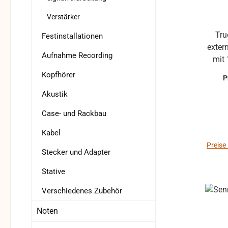
Verstärker
Tru
Festinstallationen
exter
Aufnahme Recording
mit 
Kopfhörer
P
H
Akustik
Frequ
mitg
Case- und Rackbau
(
Kabel
Preise
Stecker und Adapter
Stative
Verschiedenes Zubehör
Noten