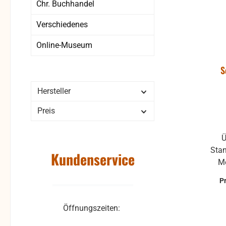
Chr. Buchhandel
Verschiedenes
Online-Museum
S
Hersteller
Preis
Ü
Sta
Kundenservice
Me
bedi
P
voll
evol
Öffnungszeiten:
M
Empfä