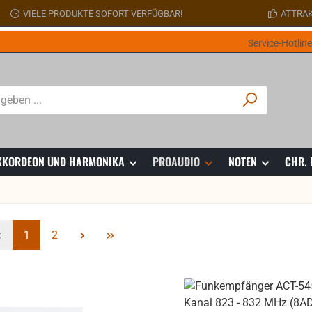
VIELE PRODUKTE SOFORT VERFÜGBAR!
ATTRAK
Service-Hotlin
 AKKORDEON UND HARMONIKA
PROAUDIO
NOTEN
CHR.
Seite
Seite
1
2