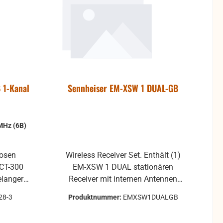
 1-Kanal
Sennheiser EM-XSW 1 DUAL-GB
MHz (6B)
losen
Wireless Receiver Set. Enthält (1)
ACT-300
EM-XSW 1 DUAL stationären
elanger
Receiver mit internen Antennen
rung in
und (1) NT 12-5 CW-Netzteil,
28-3
Produktnummer:
EMXSW1DUALGB
ung von
Frequenzbereich: GB (606-630
men. Die
MHz)