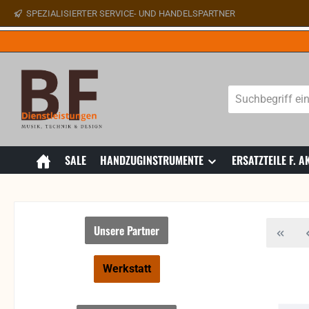
SPEZIALISIERTER SERVICE- UND HANDELSPARTNER
 Hauptinhalt springen
Zur Suche springen
Zur Hauptnavigation springen
SALE
HANDZUGINSTRUMENTE
ERSATZTEILE F.
Unsere Partner
Werkstatt