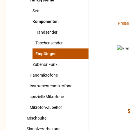
Funksysteme
Sets
Komponenten
Preise
Handsender
Taschensender
Empfänger
Zubehör Funk
Handmikrofone
Instrumentenmikrofone
spezielle Mikrofone
Mikrofon-Zubehör
Mischpulte
Signalverarbeitung