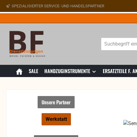
SPEZIALISIERTER SERVICE- UND HANDELSPARTNER
 Hauptinhalt springen
Zur Suche springen
Zur Hauptnavigation springen
SALE
HANDZUGINSTRUMENTE
ERSATZTEILE F.
Unsere Partner
Werkstatt