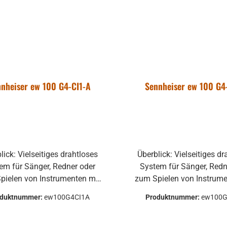
nheiser ew 100 G4-CI1-A
Sennheiser ew 100 G4
lick: Vielseitiges drahtloses
Überblick: Vielseitiges dr
em für Sänger, Redner oder
System für Sänger, Redn
pielen von Instrumenten mit
zum Spielen von Instrume
u 42 MHz Schaltbandbreite in
bis zu 42 MHz Schaltband
oduktnummer:
ew100G4CI1A
Produktnummer:
ew100G
m stabilen UHF Bereich und
einem stabilen UHF Bere
ller, zeitgleicher Aufbau von
schneller, zeitgleicher A