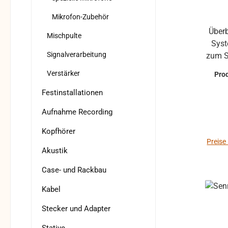
zwis
Mikrofon-Zubehör
Frequ
Überb
Mischpulte
Em
Syst
Fun
Signalverarbeitung
zum S
Kanäl
bis z
Verstärker
Pro
mit 
eine
voll
schne
Festinstallationen
Reich
bis z
Aufnahme Recording
Sen
Entwic
abhän
Sound:
Kopfhörer
Vorschrif
One-S
Preise
Akustik
100 G
Rob
SK 1
robu
Case- und Rackbau
Ins
für de
Montag
Kabel
Bühne. Merkmale: Entw
2 
pr
Stecker und Adapter
Kurza
Robu
Sy