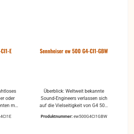
-CI1-E
Sennheiser ew 500 G4-CI1-GBW
ahtloses
Überblick: Weltweit bekannte
er oder
Sound-Engineers verlassen sich
nten mit
auf die Vielseitigkeit von G4 500,
breite in
besonders dann, wenn es um
4CI1E
Produktnummer:
ew500G4CI1GBW
ich und
Multichannel-Settings auf den
ufbau von
größten Bühnen geht. Bis zu 88