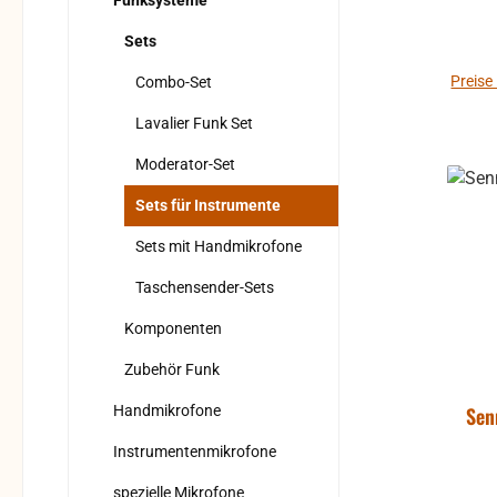
bis z
Funksysteme
Entwic
Sets
Sound:
One-S
Preise
Combo-Set
Rob
Lavalier Funk Set
robu
für de
Moderator-Set
Bühne. Merkmale: Entw
Sets für Instrumente
pr
Robu
Sets mit Handmikrofone
Sy
Taschensender-Sets
Rob
robu
Komponenten
für de
Zubehör Funk
Bühne 
ha
Handmikrofone
Sen
Vollm
Instrumentenmikrofone
LCD-D
dr
spezielle Mikrofone