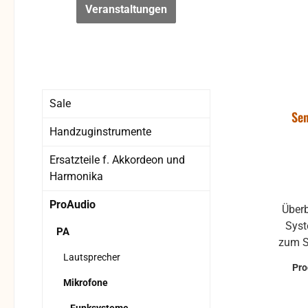
Veranstaltungen
Sale
Sen
Handzuginstrumente
Ersatzteile f. Akkordeon und
Harmonika
ProAudio
Überb
Syst
PA
zum S
Lautsprecher
bis z
Pr
eine
Mikrofone
schne