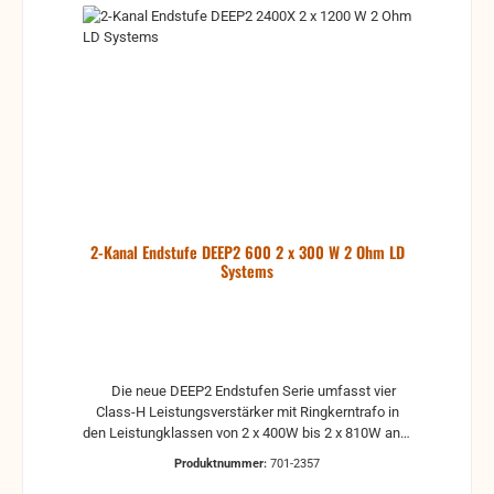
Modelle aus robusten Stahlblech sind übersichtlich
und kompakt aufgebaut, und das bei einem sehr
moderaten Gewicht. Ob als Bandendstufe oder als
zuverlässige Verleiherendstufe, die DEEP2 Serie
bietet immer das richtige Tool zu einem
ausgezeichneten Preis-/Leistungsverhältnis.
2-Kanal Endstufe DEEP2 600 2 x 300 W 2 Ohm LD
Systems
Die neue DEEP2 Endstufen Serie umfasst vier
Class-H Leistungsverstärker mit Ringkerntrafo in
den Leistungklassen von 2 x 400W bis 2 x 810W an 4
Ohm. Bei der Entwicklung wurde höchster Wert auf
Produktnummer:
701-2357
die Zuverlässigkeit und Lebensdauer im