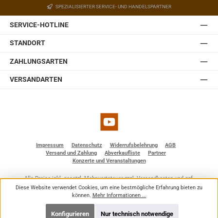
SPEZIALISIERTER SERVICE- UND HANDELSPARTNER
welches in der Wandplatte des Halters eingebaut ist.
Somit lässt sich die JBL Control 1 Pro auch ohne optionale
SERVICE-HOTLINE
Zubehörteile einfach und schnell installieren. Sie ist
erhältlich in weiß und schwarz.
STANDORT
ZAHLUNGSARTEN
VERSANDARTEN
YouTube
Impressum
Datenschutz
Widerrufsbelehrung
AGB
Versand und Zahlung
Abverkaufliste
Partner
Konzerte und Veranstaltungen
Alle Preise inkl. gesetzl. Mehrwertsteuer zzgl.
Versandkosten
und ggf.
Nachnahmegebühren, wenn nicht anders angegeben.
Diese Website verwendet Cookies, um eine bestmögliche Erfahrung bieten zu
© 2026 BF - Dienstleistungen - Alle Rechte vorbehalten. Theme by
ThemeWare®
können.
Mehr Informationen ...
Konfigurieren
Nur technisch notwendige