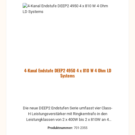
4-Kanal Endstufe DEEP2 4950 4 x 810 W 4 Ohm LD
Systems
Die neue DEEP2 Endstufen Serie umfasst vier Class-
H Leistungsverstärker mit Ringkerntrafo in den
Leistungklassen von 2 x 400W bis 2 x 810W an 4
Ohm. Bei der Entwicklung wurde höchster Wert auf
Produktnummer:
701-2355
die Zuverlässigkeit und Lebensdauer im