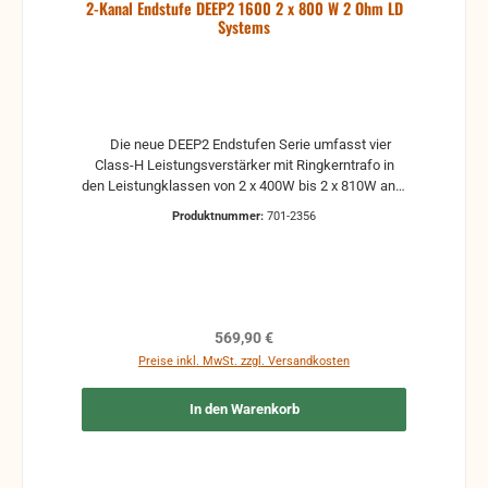
2-Kanal Endstufe DEEP2 1600 2 x 800 W 2 Ohm LD
Systems
Die neue DEEP2 Endstufen Serie umfasst vier
Class-H Leistungsverstärker mit Ringkerntrafo in
den Leistungklassen von 2 x 400W bis 2 x 810W an 4
Ohm. Bei der Entwicklung wurde höchster Wert auf
Produktnummer:
701-2356
die Zuverlässigkeit und Lebensdauer im
Dauerbetrieb der Endstufen gelegt. Es sind
ausschließlich hochwertige und selektierte
Komponenten verbaut. Die DEEP2 Serie verfügt
neben dem Clip Limiter über alle gängigen
Schutzschaltung und ist auch im Dauerbetrieb 2
Regulärer Preis:
569,90 €
Ohm stabil bzw. 4 Ohm stabil im Brückenbetrieb.
Preise inkl. MwSt. zzgl. Versandkosten
Rückseitig verfügen die Endstufen über alle
gängigen Ein- und Ausgänge. Die Endstufen
In den Warenkorb
bestechen durch einen dynamischen und klaren
Sound und sind gleichermaßen für Subbass-
Anwendungen, sowie auch als Treiberendstufe für
Multifunktionsboxen hervorragend geeignet. Alle