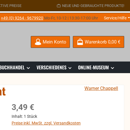
TIVE PREISE
NEUE UND GEBRAUCHTE PRODUKTE!
e
+49 (0) 9264 - 9679920
Mo-Fr, 10-12 | 13:30-17:00 Uhr
Service/Hilfe
Mein Konto
Warenkorb
0,00 €
 BUCHHANDEL
VERSCHIEDENES
ONLINE-MUSEUM
at
Warner Chappell
Regulärer Preis:
3,49 €
Inhalt:
1 Stück
Preise inkl. MwSt. zzgl. Versandkosten