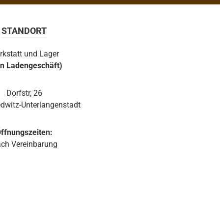
Polypropylenschaum, der hohe Resonanzarmut
ermöglicht. Ein umfangreiches Angebot an
STANDORT
optionalem Montagezubehör erlaubt
Wandmontage und die exakte Anbringung und
rkstatt und Lager
Ausrichtung des Monitors. Ein Wandhalter ist in der
in Ladengeschäft)
JBL Control 1 Pro-WH integriert. Der Halter ist mit
einem Kugelgelenk ausgestattet, welches in der
Wandplatte des Halters eingebaut ist. Somit lässt
Dorfstr, 26
sich die JBL Control 1 Pro auch ohne optionale
dwitz-Unterlangenstadt
Zubehörteile einfach und schnell installieren. Sie ist
erhältlich in weiß und schwarz.
ffnungszeiten:
ch Vereinbarung