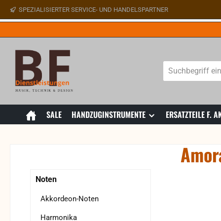
SPEZIALISIERTER SERVICE- UND HANDELSPARTNER
 Hauptinhalt springen
Zur Suche springen
Zur Hauptnavigation springen
SALE
HANDZUGINSTRUMENTE
ERSATZTEILE F.
Amora
Bildergaler
Noten
Akkordeon-Noten
Harmonika