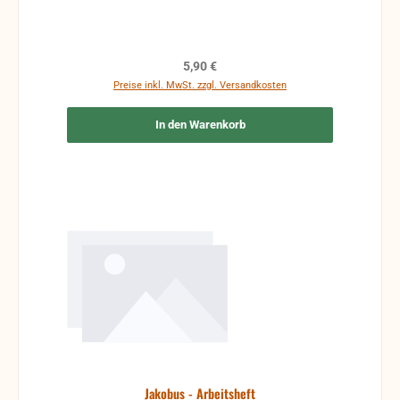
Regulärer Preis:
5,90 €
Preise inkl. MwSt. zzgl. Versandkosten
In den Warenkorb
Jakobus - Arbeitsheft