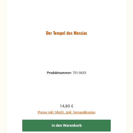
Der Tempel des Messias
Produktnummer:
701-0653
Regulärer Preis:
14,80 €
Preise inkl. MwSt. zzgl. Versandkosten
In den Warenkorb