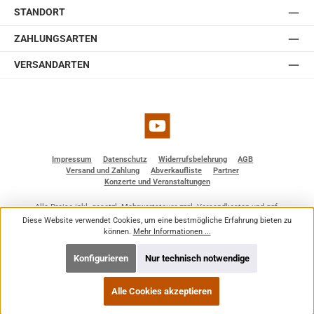
erhältlich in weiß und schwarz.
STANDORT
ZAHLUNGSARTEN
VERSANDARTEN
YouTube
Impressum
Datenschutz
Widerrufsbelehrung
AGB
Versand und Zahlung
Abverkaufliste
Partner
Konzerte und Veranstaltungen
Alle Preise inkl. gesetzl. Mehrwertsteuer zzgl.
Versandkosten
und ggf.
Nachnahmegebühren, wenn nicht anders angegeben.
Diese Website verwendet Cookies, um eine bestmögliche Erfahrung bieten zu
© 2026 BF - Dienstleistungen - Alle Rechte vorbehalten. Theme by
ThemeWare®
können.
Mehr Informationen ...
Konfigurieren
Nur technisch notwendige
Alle Cookies akzeptieren