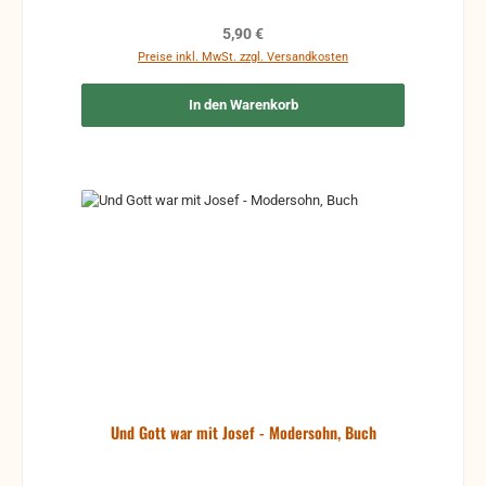
Regulärer Preis:
5,90 €
Preise inkl. MwSt. zzgl. Versandkosten
In den Warenkorb
Und Gott war mit Josef - Modersohn, Buch