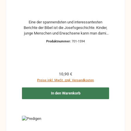
Eine der spannendsten und interessantesten
Berichte der Bibel ist die Josefsgeschichte. Kinder,
junge Menschen und Erwachsene kann man damit
begeistern. Modersohn gibt hier eine seelsorgerliche
Produktnummer:
701-1594
Auslegung. Immer wieder werden Linien auf Jesus
gezogen. Über allem möchte der Autor den
Menschen abholen und ihm Hilfe für sein
Glaubensleben geben. Die feinen seelsorgerlichen
Betrachtungen sprechen jeden Menschen an. Es
wird deutlich, dass Gott nicht nur Höhenwege führt,
Regulärer Preis:
10,90 €
sondern gerade in leidvollen Führungen sich im
Preise inkl. MwSt. zzgl. Versandkosten
Alltag seiner Kinder besonders verherrlicht.
In den Warenkorb