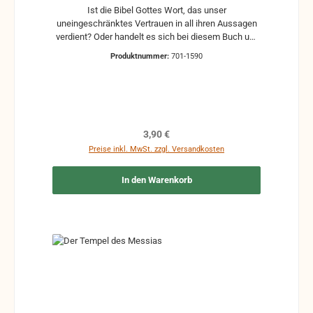
Ist die Bibel Gottes Wort, das unser
uneingeschränktes Vertrauen in all ihren Aussagen
verdient? Oder handelt es sich bei diesem Buch um
ein völlig menschliches Werk aus der Antike, das
Produktnummer:
701-1590
zwar interessant ist, gelesen zu werden, das aber in
keiner Weise maßgebend und verbindlich sein kann
für unser Leben, Denken und Handeln?
Regulärer Preis:
3,90 €
Preise inkl. MwSt. zzgl. Versandkosten
In den Warenkorb