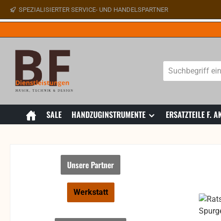
SPEZIALISIERTER SERVICE- UND HANDELSPARTNER
 Hauptinhalt springen
Zur Suche springen
Zur Hauptnavigation springen
SALE
HANDZUGINSTRUMENTE
ERSATZTEILE F.
Unsere Partner
Werkstatt