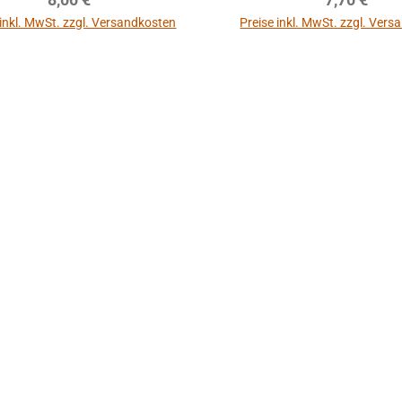
 inkl. MwSt. zzgl. Versandkosten
Preise inkl. MwSt. zzgl. Ver
In den Warenkorb
In den Warenkor