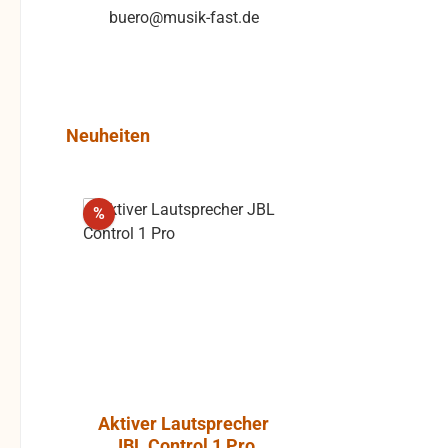
buero@musik-fast.de
Produktgalerie überspringen
Neuheiten
Rabatt
%
Aktiver Lautsprecher
Luft-Kla
JBL Control 1 Pro
Atlantic, P