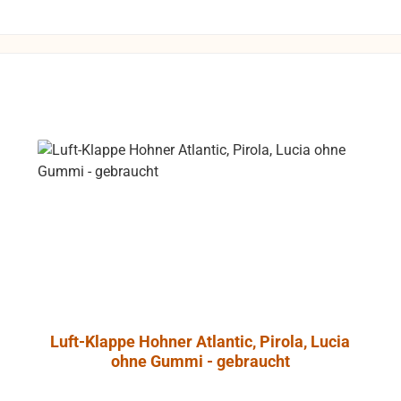
chen um
dungen zu
Rücksendungen
 Kosten des
 die Funktion
gewährleistet
die Produkte
 Umtausch
ausgeschlossen.
Luft-Klappe Hohner Atlantic, Pirola, Lucia
ohne Gummi - gebraucht