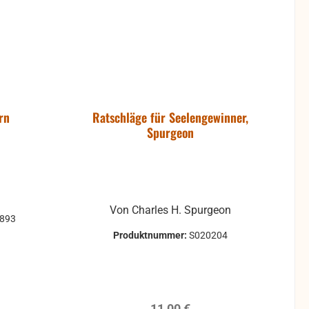
rn
Ratschläge für Seelengewinner,
Spurgeon
Von Charles H. Spurgeon
0893
Produktnummer:
S020204
reis:
Regulärer Preis:
11,00 €