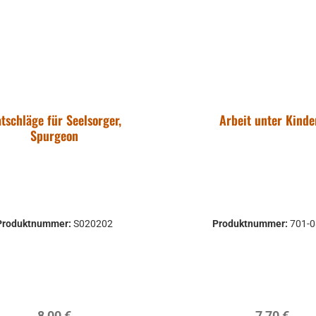
tschläge für Seelsorger,
Arbeit unter Kinde
Spurgeon
Produktnummer:
S020202
Produktnummer:
701-
Regulärer Preis:
Regulärer P
8,00 €
7,70 €