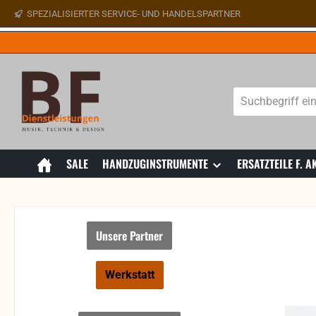
SPEZIALISIERTER SERVICE- UND HANDELSPARTNER
 Hauptinhalt springen
Zur Suche springen
Zur Hauptnavigation springen
SALE
HANDZUGINSTRUMENTE
ERSATZTEILE F.
Unsere Partner
Werkstatt