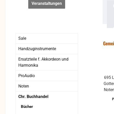
Veranstaltungen
Sale
Gemei
Handzuginstrumente
Ersatzteile f. Akkordeon und
Harmonika
ProAudio
695 L
Gotte
Noten
Noten
Chr. Buchhandel
Bücher