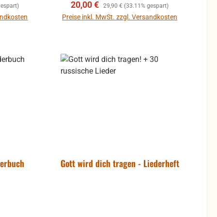
Verkaufspreis:
Regulärer Preis:
20,00 €
espart)
29,90 €
(33.11% gespart)
sandkosten
Preise inkl. MwSt. zzgl. Versandkosten
b
In den Warenkorb
derbuch
Gott wird dich tragen - Liederheft