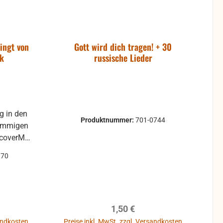
ingt von
Gott wird dich tragen! + 30
ck
russische Lieder
g in den
Produktnummer:
701-0744
timmigen
dcoverMa
170
reis:
Regulärer Preis:
1,50 €
sandkosten
Preise inkl. MwSt. zzgl. Versandkosten