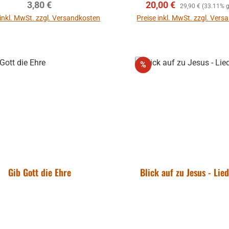
Regulärer Preis:
Verkaufspreis:
Regulärer Preis:
3,80 €
20,00 €
29,90 €
(33.11% g
 inkl. MwSt. zzgl. Versandkosten
Preise inkl. MwSt. zzgl. Ver
In den Warenkorb
In den Warenkor
Rabatt
%
Gib Gott die Ehre
Blick auf zu Jesus - Lie