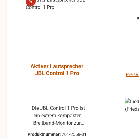
Rabatt
%
Aktiver Lautsprecher
Luft-Kla
JBL Control 1 Pro
Atlantic, P
Preise
ohne Gummi
Die JBL Control 1 Pro ist
Klappe ohne Gummiprofil
ein extrem kompakter
für die L
Breitband-Monitor zur
gebraucht 
Abhörkontrolle für einen
Klappenbelag 25x22 
Produktnummer:
701-2558-01
Produktnum
weiten Applikationsbereich,
passend für 