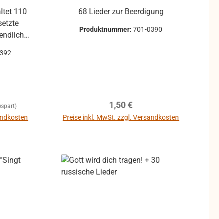
ltet 110
68 Lieder zur Beerdigung
setzte
Produktnummer:
701-0390
endliche
en. Die
0392
tenhefte
urden neu
inigen
tern auf
Regulärer Preis:
1,50 €
. Eine
spart)
ist neu!
sandkosten
Preise inkl. MwSt. zzgl. Versandkosten
s der
In den Warenkorb
genden
es einem
klareren
stus