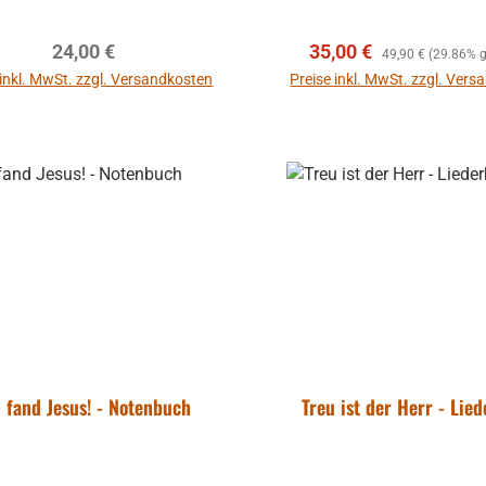
Regulärer Preis:
Verkaufspreis:
Regulärer Preis:
24,00 €
35,00 €
49,90 €
(29.86% g
 inkl. MwSt. zzgl. Versandkosten
Preise inkl. MwSt. zzgl. Ver
In den Warenkorb
In den Warenkor
h fand Jesus! - Notenbuch
Treu ist der Herr - Lie