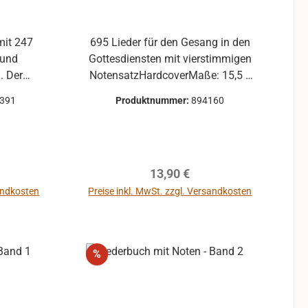
695 Lieder für den Gesang in den
 und
Gottesdiensten mit vierstimmigen
. Der
NotensatzHardcoverMaße: 15,5 x
t im
23 cm
0391
Produktnummer:
894160
en Satz
angaben.
Hardcover 247 Lieder
reis:
Regulärer Preis:
13,90 €
sandkosten
Preise inkl. MwSt. zzgl. Versandkosten
b
In den Warenkorb
Rabatt
%