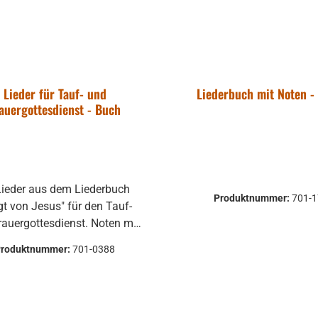
resabschluss Nr. 95 - 100
l (hebräisch-deutsche Lieder)
Lieder für Tauf- und
Liederbuch mit Noten -
auergottesdienst - Buch
Lieder aus dem Liederbuch
Produktnummer:
701-
gt von Jesus" für den Tauf-
rauergottesdienst. Noten mit
orden, vierstimmiger Satz
Produktnummer:
701-0388
Paperback