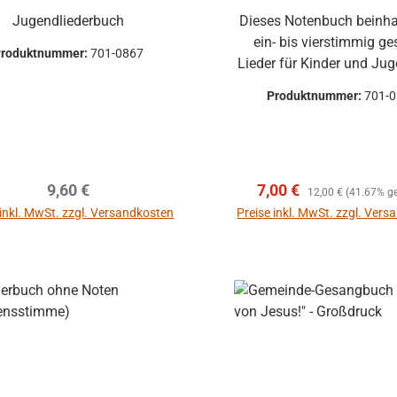
Jugendliederbuch
Dieses Notenbuch beinha
ein- bis vierstimmig ge
Produktnummer:
701-0867
Lieder für Kinder und Jug
zu verschiedenen Anläss
Produktnummer:
701-
bereits durch diverse No
veröffentlichten Lieder w
überarbeitet und von e
ehrenamtlichen Mitarbei
ppe Hohner
Regulärer Preis:
Verkaufspreis:
Regulärer Preis:
9,60 €
7,00 €
Text und Satz korrigiert
12,00 €
(41.67% ge
irola, Lucia
große Anzahl der Lieder 
 inkl. MwSt. zzgl. Versandkosten
Preise inkl. MwSt. zzgl. Ver
 - gebraucht
Unser Wunsch ist, das
In den Warenkorb
Umgang mit den vorlie
Liedern dieses Notenbuch
jeden Teilnehmer immer 
Blick auf Jesus Chri
uftklappe -
verschafft.
ohne
mm
mer:
701-2569
mehrere Hohner