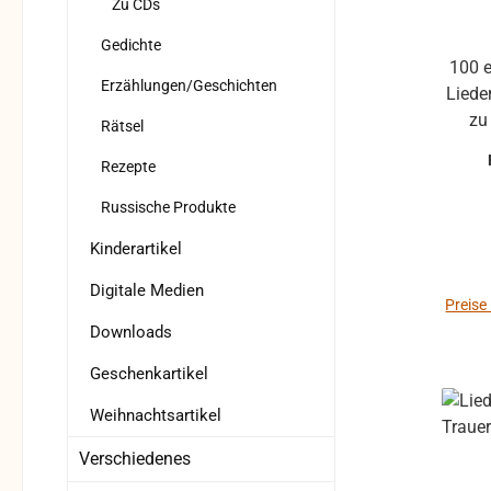
Zu CDs
Gedichte
100 e
Erzählungen/Geschichten
Liede
zu
Rätsel
Glei
Rezepte
auf zu Jesus"
Nr. 2
Russische Produkte
Nr. 1
Kinderartikel
E
Nac
Digitale Medien
Nachf
Preise
52 
Downloads
Hochz
Geschenkartikel
Nr. 74
Pass
Weihnachtsartikel
Auf
Verschiedenes
Mis