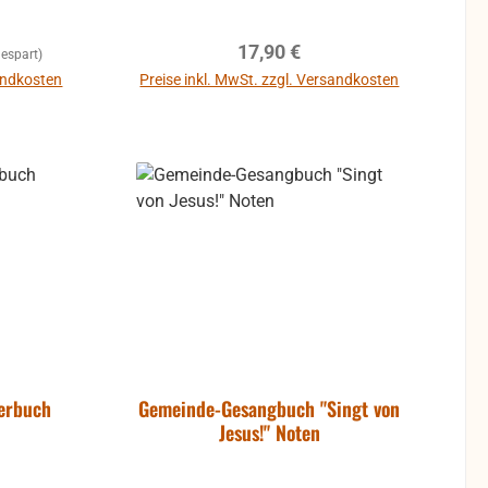
Regulärer Preis:
17,90 €
espart)
sandkosten
Preise inkl. MwSt. zzgl. Versandkosten
b
In den Warenkorb
derbuch
Gemeinde-Gesangbuch "Singt von
Jesus!" Noten