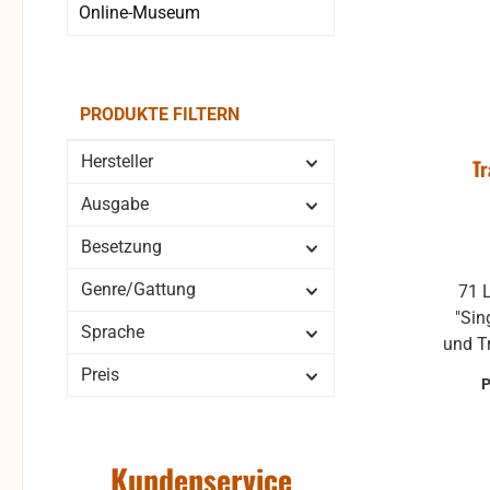
Online-Museum
Jah
Israe
PRODUKTE FILTERN
Hersteller
Tr
Ausgabe
Besetzung
Genre/Gattung
71 
"Sin
Sprache
und T
Akk
Preis
Kundenservice