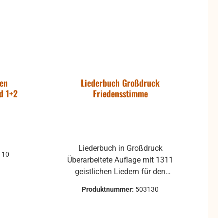
ten
Liederbuch Großdruck
d 1+2
Friedensstimme
Liederbuch in Großdruck
110
Überarbeitete Auflage mit 1311
geistlichen Liedern für den
allgemeinen Gesang in den
Produktnummer:
503130
Gemeinden. Neue
Rechtschreibung. Hardcover