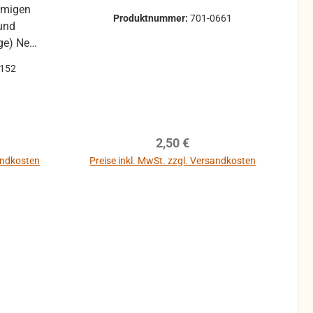
Produktnummer:
701-0661
und
eu -
2152
Gottesdienst geeignet.
reis:
Regulärer Preis:
2,50 €
sandkosten
Preise inkl. MwSt. zzgl. Versandkosten
b
In den Warenkorb