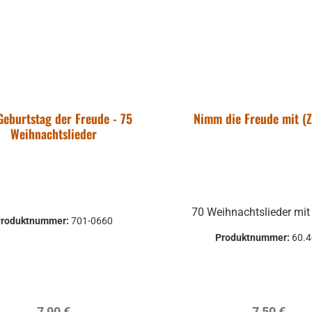
Geburtstag der Freude - 75
Nimm die Freude mit (Z
Weihnachtslieder
70 Weihnachtslieder mit 
Produktnummer:
701-0660
Produktnummer:
60.
Regulärer Preis:
Regulärer P
7,90 €
7,50 €