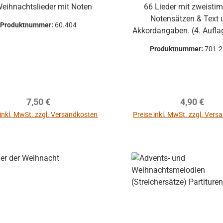
eihnachtslieder mit Noten
66 Lieder mit zweistimmigen
Notensätzen & Text 
Produktnummer:
60.404
Akkordangaben. (4. Auflage) N
mit Ringbindung Das Heft ist sehr
Produktnummer:
701-
gut für den Kinderchor, die
Familienandachten den
Regulärer Preis:
Regulärer P
7,50 €
4,90 €
 inkl. MwSt. zzgl. Versandkosten
Preise inkl. MwSt. zzgl. Ver
In den Warenkorb
In den Warenkor