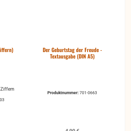
iffern)
Der Geburtstag der Freude -
Textausgabe (DIN A5)
Ziffern
Produktnummer:
701-0663
403
reis:
Regulärer Preis:
4,90 €