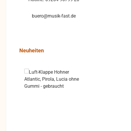
buero@musik-fast.de
Produktgalerie überspringen
Neuheiten
Rabatt
%