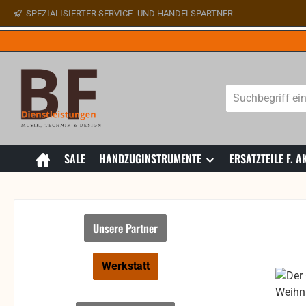
SPEZIALISIERTER SERVICE- UND HANDELSPARTNER
 Hauptinhalt springen
Zur Suche springen
Zur Hauptnavigation springen
SALE
HANDZUGINSTRUMENTE
ERSATZTEILE F.
Unsere Partner
Werkstatt