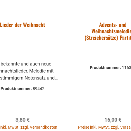
Lieder der Weihnacht
Advents- und
Weihnachtsmelodi
(Streichersätze) Parti
 bekannte und auch neue
Produktnummer:
116
hnachtslieder. Melodie mit
istimmigem Notensatz und
Akkorden.
Produktnummer:
89442
Regulärer Preis:
Regulärer P
3,80 €
16,00 €
 inkl. MwSt. zzgl. Versandkosten
Preise inkl. MwSt. zzgl. Ver