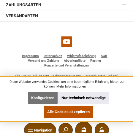
ZAHLUNGSARTEN
VERSANDARTEN
YouTube
Impressum
Datenschutz
Widerrufsbelehrung
AGB
Versand und Zahlung
Abverkaufliste
Partner
Konzerte und Veranstaltungen
Alle Preise inkl. gesetzl. Mehrwertsteuer zzgl.
Versandkosten
und ggf.
Nachnahmegebühren, wenn nicht anders angegeben.
Diese Website verwendet Cookies, um eine bestmögliche Erfahrung bieten zu
© 2026 BF - Dienstleistungen - Alle Rechte vorbehalten. Theme by
ThemeWare®
können.
Mehr Informationen ...
Konfigurieren
Nur technisch notwendige
Alle Cookies akzeptieren
Navigation