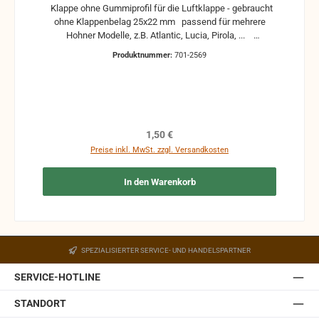
Klappe ohne Gummiprofil für die Luftklappe - gebraucht
ohne Klappenbelag 25x22 mm passend für mehrere
Hohner Modelle, z.B. Atlantic, Lucia, Pirola, ...
gebrauchte Teile können optische Beschädigungen
Produktnummer:
701-2569
haben, leichte Verformungen, Dellen oder Kratzer und sind
kein Reklamationsgrund Alle Teile sind auf Funktion
geprüft. Bitte bei Unklarheiten vorher Absprechen um
Rücksendungen zu vermeiden. Rücksendungen gehen auf
Kosten des Käufers. bei defekten Artikel kann die
Funktion nicht mehr gewährleistet werden und die
Regulärer Preis:
1,50 €
Produkte sind vom Umtausch ausgeschlossen.
Preise inkl. MwSt. zzgl. Versandkosten
In den Warenkorb
SPEZIALISIERTER SERVICE- UND HANDELSPARTNER
SERVICE-HOTLINE
STANDORT