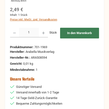
Abbildung ähnlich
Regulärer Preis:
2,49 €
Inhalt:
1 Stück
Preise inkl. MwSt. zzgl. Versandkosten
Produkt Anzahl: Gib den gewünschten Wert ein oder benutze die Schaltflächen um 
Stück
In den Warenkorb
Produktnummer:
701-1969
Hersteller:
Arabella Musikverlag
Hersteller-Nr.:
ARA508594
Gewicht:
0,01 kg
Mindestabnahme:
1
Unsere Vorteile
Günstiger Versand
Versand innerhalb von 1-2 Tage
14 Tage Geld-Zurück-Garantie
Bequeme Zahlungsmöglichkeiten