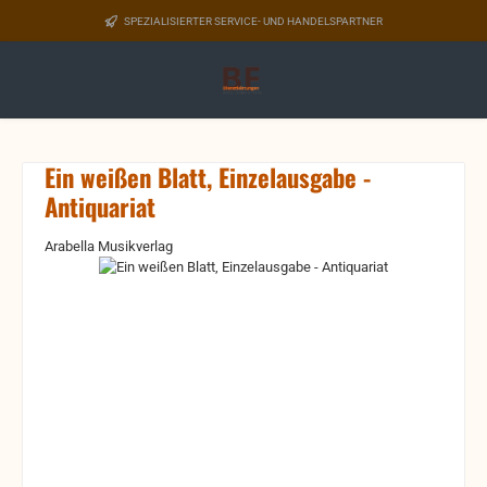
Zum Hauptinhalt springen
SPEZIALISIERTER SERVICE- UND HANDELSPARTNER
Ein weißen Blatt, Einzelausgabe -
Antiquariat
Arabella Musikverlag
Bildergalerie überspringen