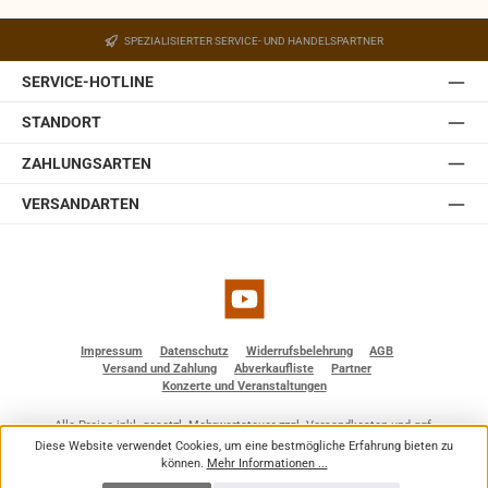
Ein Wandhalter ist in der JBL Control 1 Pro-WH integriert.
Der Halter ist mit einem Kugelgelenk ausgestattet,
SPEZIALISIERTER SERVICE- UND HANDELSPARTNER
welches in der Wandplatte des Halters eingebaut ist.
Somit lässt sich die JBL Control 1 Pro auch ohne optionale
SERVICE-HOTLINE
Zubehörteile einfach und schnell installieren. Sie ist
erhältlich in weiß und schwarz.
STANDORT
ZAHLUNGSARTEN
VERSANDARTEN
YouTube
Impressum
Datenschutz
Widerrufsbelehrung
AGB
Versand und Zahlung
Abverkaufliste
Partner
Konzerte und Veranstaltungen
Alle Preise inkl. gesetzl. Mehrwertsteuer zzgl.
Versandkosten
und ggf.
Nachnahmegebühren, wenn nicht anders angegeben.
Diese Website verwendet Cookies, um eine bestmögliche Erfahrung bieten zu
© 2026 BF - Dienstleistungen - Alle Rechte vorbehalten. Theme by
ThemeWare®
können.
Mehr Informationen ...