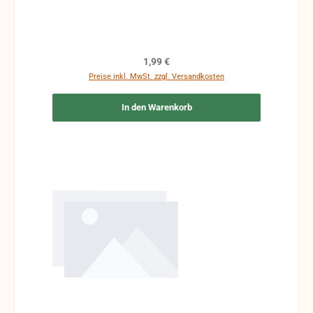
Regulärer Preis:
1,99 €
Preise inkl. MwSt. zzgl. Versandkosten
In den Warenkorb