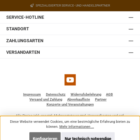
Der Halter ist mit einem Kugelgelenk ausgestattet,
SPEZIALISIERTER SERVICE- UND HANDELSPARTNER
welches in der Wandplatte des Halters eingebaut ist.
Somit lässt sich die JBL Control 1 Pro auch ohne optionale
SERVICE-HOTLINE
Zubehörteile einfach und schnell installieren. Sie ist
erhältlich in weiß und schwarz.
STANDORT
ZAHLUNGSARTEN
VERSANDARTEN
YouTube
Impressum
Datenschutz
Widerrufsbelehrung
AGB
Versand und Zahlung
Abverkaufliste
Partner
Konzerte und Veranstaltungen
Alle Preise inkl. gesetzl. Mehrwertsteuer zzgl.
Versandkosten
und ggf.
Nachnahmegebühren, wenn nicht anders angegeben.
Diese Website verwendet Cookies, um eine bestmögliche Erfahrung bieten zu
© 2026 BF - Dienstleistungen - Alle Rechte vorbehalten. Theme by
ThemeWare®
können.
Mehr Informationen ...
Konfigurieren
Nur technisch notwendige