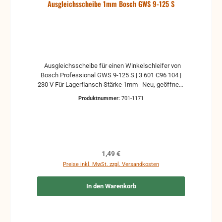
Ausgleichsscheibe 1mm Bosch GWS 9-125 S
Ausgleichsscheibe für einen Winkelschleifer von
Bosch Professional GWS 9-125 S | 3 601 C96 104 |
230 V Für Lagerflansch Stärke 1mm Neu, geöffnete
Originalverpackung
Produktnummer:
701-1171
Regulärer Preis:
1,49 €
Preise inkl. MwSt. zzgl. Versandkosten
In den Warenkorb